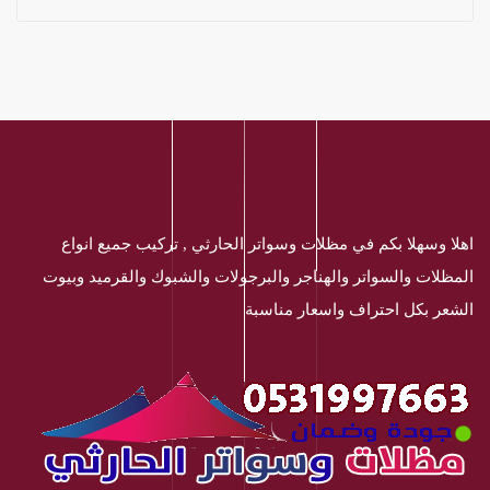
اهلا وسهلا بكم في مظلات وسواتر الحارثي , تركيب جميع انواع
المظلات والسواتر والهناجر والبرجولات والشبوك والقرميد وبيوت
الشعر بكل احتراف واسعار مناسبة