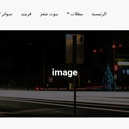
الرئيسية
مظلات
بيوت شعر
قرميد
سواتر
اتر الحارثي
م بتنفيذ اعمال المظلات والسواتر والهناجر وغيرها من
image