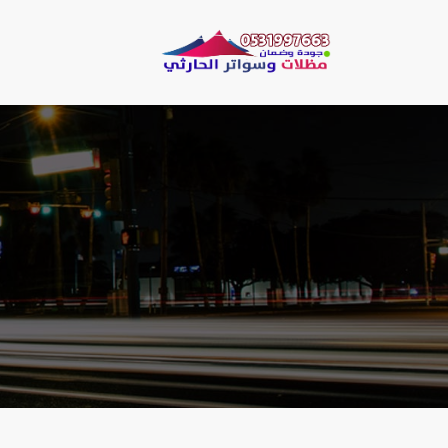
لتجاوز
لى
مظلات وسو
لمحتوى
مظلات الحارثي نقو