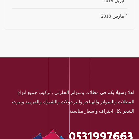
أبريل 2018
مارس 2018
اهلا وسهلا بكم في مظلات وسواتر الحارثي , تركيب جميع انواع
المظلات والسواتر والهناجر والبرجولات والشبوك والقرميد وبيوت
الشعر بكل احتراف واسعار مناسبة