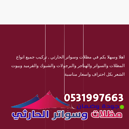
اهلا وسهلا بكم في مظلات وسواتر الحارثي , تركيب جميع انواع
المظلات والسواتر والهناجر والبرجولات والشبوك والقرميد وبيوت
الشعر بكل احتراف واسعار مناسبة