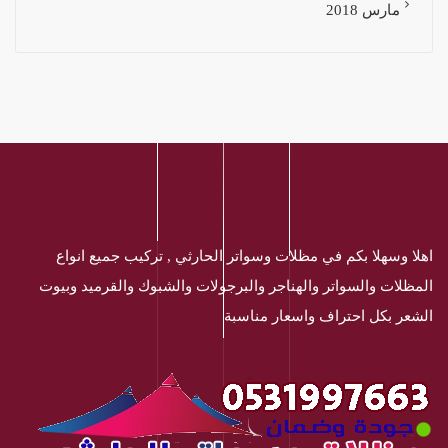
مارس 2018
اهلا وسهلا بكم في مظلات وسواتر الحارثي , تركيب جميع انواع
المظلات والسواتر والهناجر والبرجولات والشبوك والقرميد وبيوت
الشعر بكل احتراف واسعار مناسبة