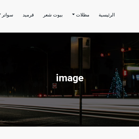
الرئيسية
مظلات
بيوت شعر
قرميد
سواتر
اتر الحارثي
م بتنفيذ اعمال المظلات والسواتر والهناجر وغيرها من
image