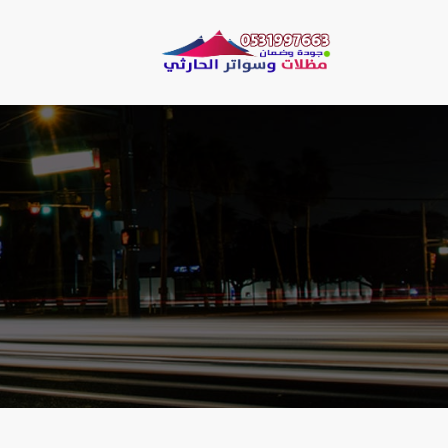
لتجاوز
لى
مظلات وسو
لمحتوى
مظلات الحارثي نقو