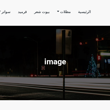
الرئيسية
مظلات
بيوت شعر
قرميد
سواتر
اتر الحارثي
م بتنفيذ اعمال المظلات والسواتر والهناجر وغيرها من
image