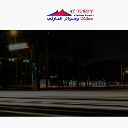
لتجاوز
لى
مظلات وسو
لمحتوى
مظلات الحارثي نقو