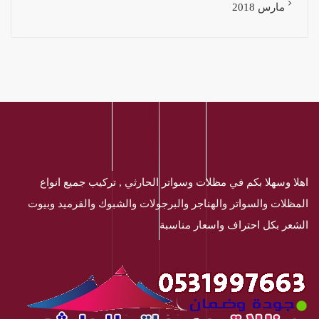
مارس 2018
اهلا وسهلا بكم في مظلات وسواتر الحارثي , تركيب جميع انواع
المظلات والسواتر والهناجر والبرجولات والشبوك والقرميد وبيوت
الشعر بكل احتراف واسعار مناسبة