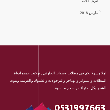
أبريل 2018
مارس 2018
اهلا وسهلا بكم في مظلات وسواتر الحارثي , تركيب جميع انواع
المظلات والسواتر والهناجر والبرجولات والشبوك والقرميد وبيوت
الشعر بكل احتراف واسعار مناسبة