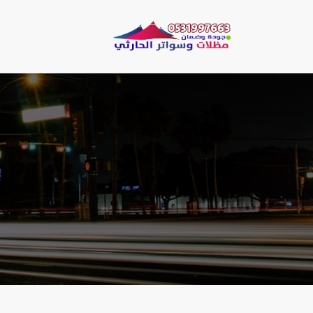
لتجاوز
لى
مظلات وسو
لمحتوى
مظلات الحارثي نقو