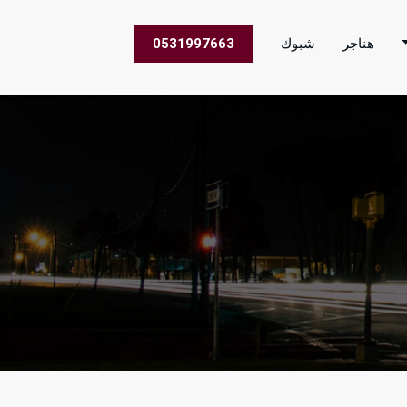
هناجر
شبوك
0531997663
 الاعمال في جميع مناطق المملكة العربية السعودية