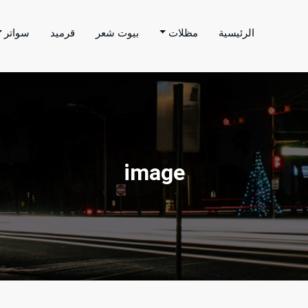
الرئيسية
مظلات
بيوت شعر
قرميد
سواتر
اتر الحارثي
م بتنفيذ اعمال المظلات والسواتر والهناجر وغيرها من
image