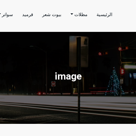
الرئيسية
مظلات
بيوت شعر
قرميد
سواتر
اتر الحارثي
م بتنفيذ اعمال المظلات والسواتر والهناجر وغيرها من
image