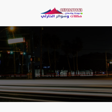
لتجاوز
لى
مظلات وسو
لمحتوى
مظلات الحارثي نقو