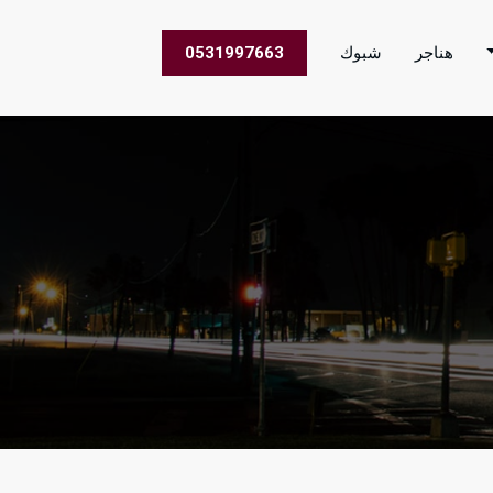
هناجر
شبوك
0531997663
 الاعمال في جميع مناطق المملكة العربية السعودية