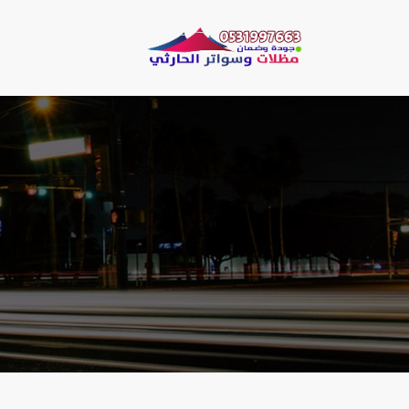
لتجاوز
لى
مظلات وسو
لمحتوى
مظلات الحارثي نقو