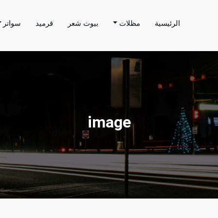
الرئيسية
مظلات
بيوت شعر
قرميد
سواتر
اتر الحارثي
م بتنفيذ اعمال المظلات والسواتر والهناجر وغيرها من
image