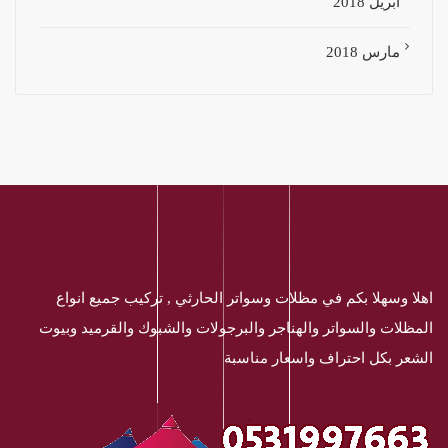
أبريل 2018
مارس 2018
اهلا وسهلا بكم في مظلات وسواتر الحارثي , تركيب جميع انواع
المظلات والسواتر والهناجر والبرجولات والشبوك والقرميد وبيوت
الشعر بكل احتراف واسعار مناسبة