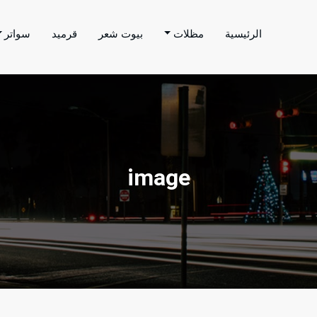
الرئيسية
مظلات
بيوت شعر
قرميد
سواتر
اتر الحارثي
م بتنفيذ اعمال المظلات والسواتر والهناجر وغيرها من
image