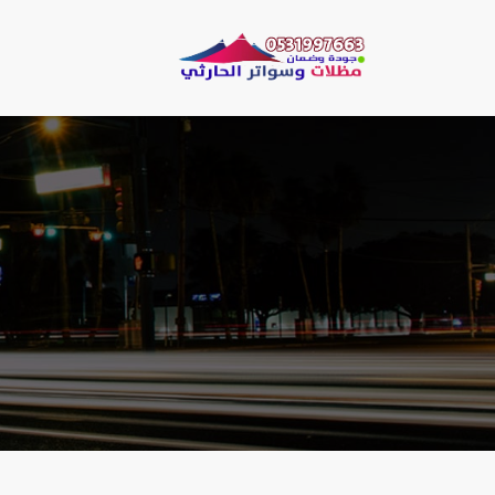
لتجاوز
لى
مظلات وسو
لمحتوى
مظلات الحارثي نقو